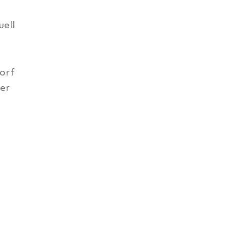
uell
orf
ner