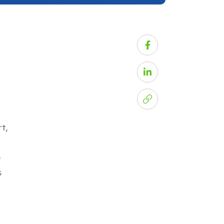
t,
e
s