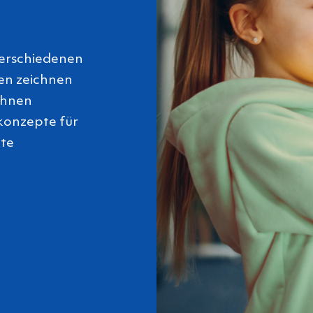
verschiedenen
en zeichnen
 Ihnen
onzepte für
hte