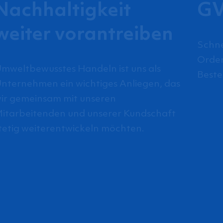
Nachhaltigkeit
GV
weiter vorantreiben
Schne
Order
mweltbewusstes Handeln ist uns als
Beste
nternehmen ein wichtiges Anliegen, das
ir gemeinsam mit unseren
itarbeitenden und unserer Kundschaft
tetig weiterentwickeln möchten.