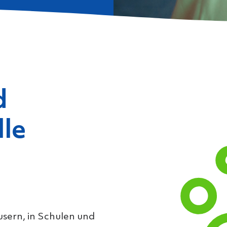
d
lle
usern, in Schulen und