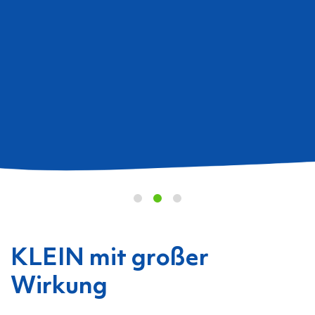
Umweltbelastungen senken
und
gleichzeitig
Anforderungen aus ESG und
CSRD
erfüllen können:
Zur Nachhaltigkeitsbroschüre
KLEIN mit großer
Wirkung