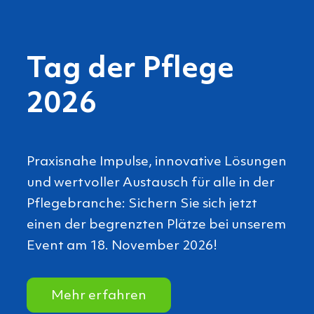
Nachhaltigkeit
beginnt im Alltag
Ob
Hygienepapier, Reinigungschemie
oder Entsorgung
: Viele
nachhaltigkeitsrelevante
Entscheidungen fallen im täglichen
Betrieb.
Wir zeigen Ihnen, wie Sie mit der
richtigen Produktwahl