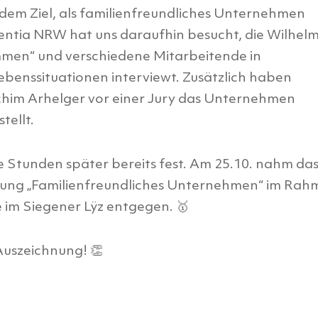
em Ziel, als familienfreundliches Unternehmen
ntia NRW hat uns daraufhin besucht, die Wilhel
men“ und verschiedene Mitarbeitende in
ebenssituationen in­terviewt. Zusätzlich haben
chim Arhelger vor einer Jury das Unternehmen
tellt.
e Stunden später bereits fest. Am 25.10. nahm da
nung „Familienfreundliches Unternehmen“ im Rah
e im Siegener Lÿz entgegen. 🥇
Auszeichnung! 👏