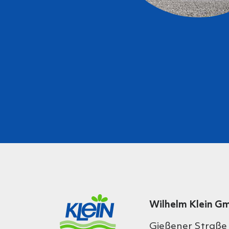
Wilhelm Klein G
Gießener Straße