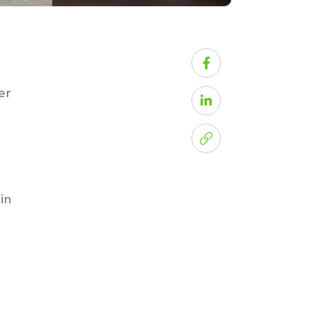
er
in
d