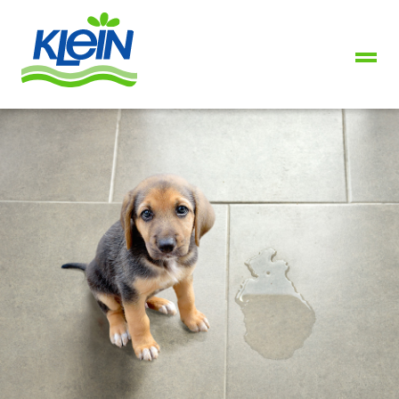
+49
2739
8944-
0